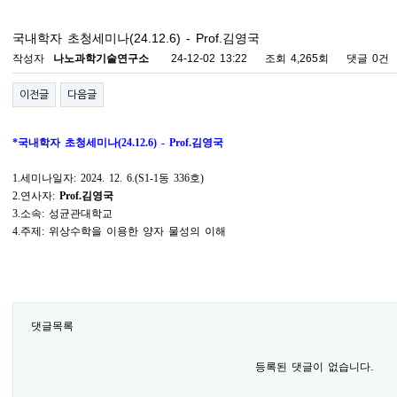
국내학자 초청세미나(24.12.6) - Prof.김영국
작성자
나노과학기술연구소
24-12-02 13:22
조회
4,265회
댓글
0건
이전글
다음글
*
국내학자 초청세미나
(24.12.6) - Prof.
김영국
1.
세미나일자
: 2024. 12. 6.(S1-1
동
336
호
)
2.
연사자
:
Prof.
김영국
3.
소속
:
성균관대학교
4.
주제
:
위상수학을 이용한 양자 물성의 이해
댓글목록
등록된 댓글이 없습니다.