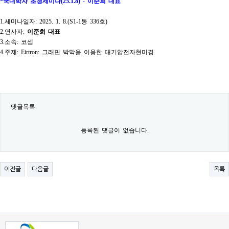
*
국내학자 초청세미나
(25.1.8) -
이준희 대표
1.
세미나일자
: 2025. 1. 8.(S1-1
동
336
호
)
2.
연사자
:
이준희 대표
3.
소속
:
코셈
4.
주제
: Eirtron:
그래핀 박막을 이용한 대기압전자현미경
댓글목록
등록된 댓글이 없습니다.
이전글
다음글
목록