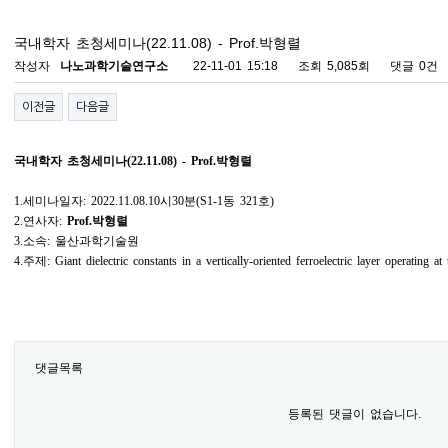
국내학자 초청세미나(22.11.08) - Prof.박형렬
작성자
나노과학기술연구소
22-11-01 15:18
조회
5,085회
댓글
0건
이전글
다음글
국내학자 초청세미나
(22.11.08) - Prof.
박형렬
1.
세미나일자
: 2022.11.08.10
시
30
분
(S1-1
동
321
호
)
2.
연사자
:
Prof.
박형렬
3.
소속
:
울산과학기술원
4.
주제
: Giant dielectric constants in a vertically-oriented ferroelectric layer operating at
댓글목록
등록된 댓글이 없습니다.