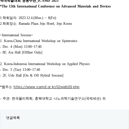
국내학술대회 공동주관
_ICAMD 2023
*
The 13th International Conference on Advanced Materials and Devices
1.
학회일자
: 2023.12.4.(Mon.) ~ 8(Fri)
2.
학회장소
: Ramada Plaza Jeju Hotel, Jeju Korea
<International Session>
1. Korea-China International Workshop on Spintronics
- Dec. 4 (Mon) 13:00~17:40
- 8F, Ara Hall [Offline Only]
2. Korea-Indonesia International Workshop on Applied Physics
- Dec. 5 (Tue) 13:00~17:40
- 2F, Udo Hall [On & Off Hybrid Session]
*
웹주소
https://www.icamd.or.kr/02web09.php
-
주관
:
한국물리학회
,
충북대학교 나노과학기술연구소
(
국제세션
)
외
댓글목록