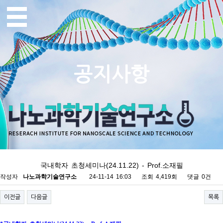
공지사항
국내학자 초청세미나(24.11.22) - Prof.소재필
작성자
나노과학기술연구소
24-11-14 16:03
조회
4,419회
댓글
0건
이전글
다음글
목록