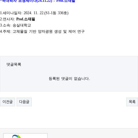
*
국내학자 초청세미나
(24.11.22) - Prof.
소재필
1.
세미나일자
: 2024. 11. 22.(S1-1
동
336
호
)
2.
연사자
:
Prof.
소재필
3.
소속
:
숭실대학교
4.
주제
:
고체물질 기반 양자광원 생성 및 제어 연구
댓글목록
등록된 댓글이 없습니다.
이전글
다음글
목록